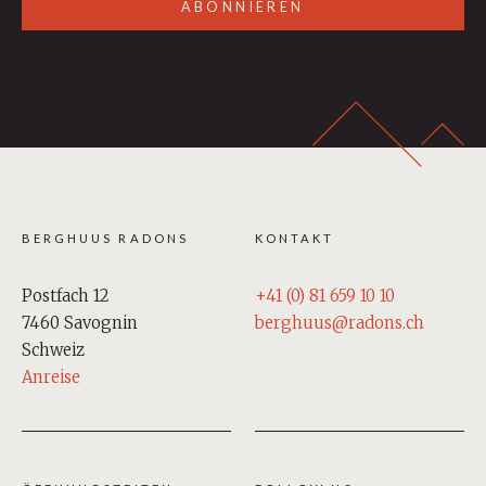
ABONNIEREN
BERGHUUS RADONS
KONTAKT
Postfach 12
+41 (0) 81 659 10 10
7460 Savognin
berghuus@radons.ch
Schweiz
Anreise